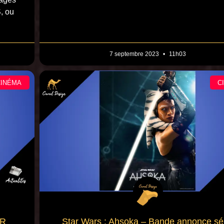
, ou
7 septembre 2023
11h03
CINÉMA
C
FR
Star Wars : Ahsoka – Bande annonce sé