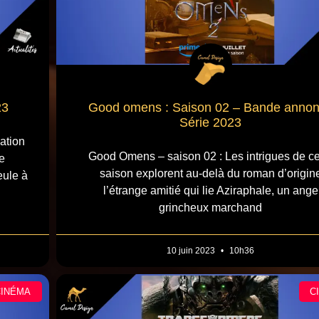
23
Good omens : Saison 02 – Bande anno
Série 2023
ation
Good Omens – saison 02 : Les intrigues de ce
e
saison explorent au-delà du roman d’origin
eule à
l’étrange amitié qui lie Aziraphale, un ange
grincheux marchand
10 juin 2023
10h36
CINÉMA
C