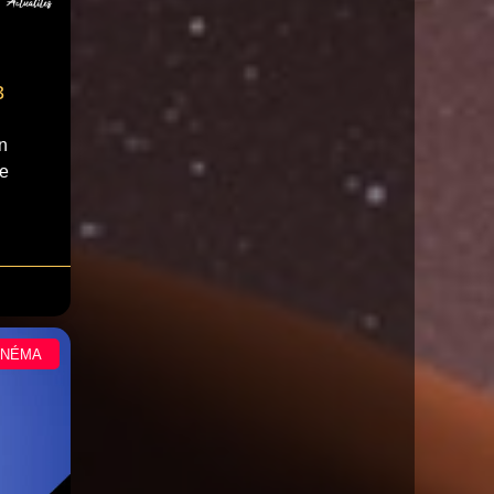
3
n
le
INÉMA