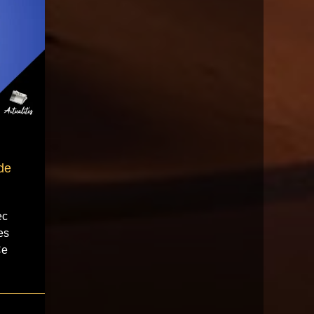
de
ec
es
Ce