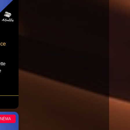
nce
tte
e
INÉMA