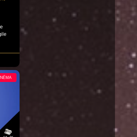
ne
ile
INÉMA