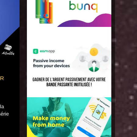
FR
la
série