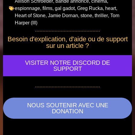
Allison Schroeder
,
bande annonce
,
cinema
,
espionnage
,
films
,
gal gadot
,
Greg Rucka
,
heart
,
Heart of Stone
,
Jamie Dornan
,
stone
,
thriller
,
Tom
Harper (III)
Besoin d'explication, d'aide ou de support
sur un article ?
VISITER NOTRE DISCORD DE
SUPPORT
NOUS SOUTENIR AVEC UNE
DONATION