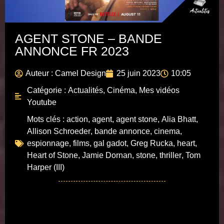
AGENT STONE – BANDE
ANNONCE FR 2023
Auteur :
Camel Design
25 juin 2023
10:05
Catégorie :
Actualités
,
Cinéma
,
Mes vidéos
Youtube
Mots clés :
action
,
agent
,
agent stone
,
Alia Bhatt
,
Allison Schroeder
,
bande annonce
,
cinema
,
espionnage
,
films
,
gal gadot
,
Greg Rucka
,
heart
,
Heart of Stone
,
Jamie Dornan
,
stone
,
thriller
,
Tom
Harper (III)