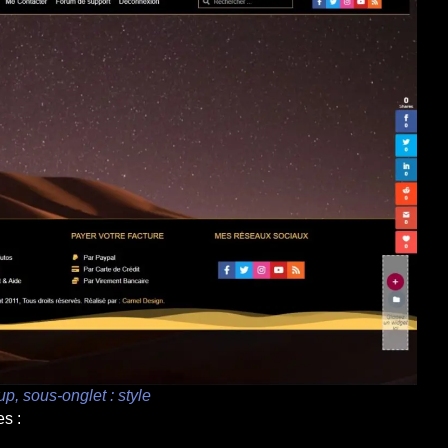
p, sous-onglet : style
s :