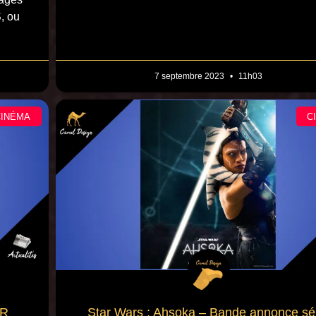
, ou
7 septembre 2023
11h03
CINÉMA
C
FR
Star Wars : Ahsoka – Bande annonce sé