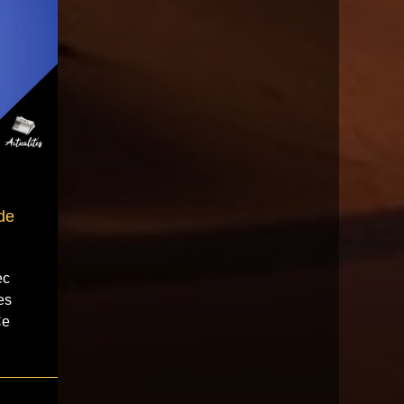
de
ec
es
Ce