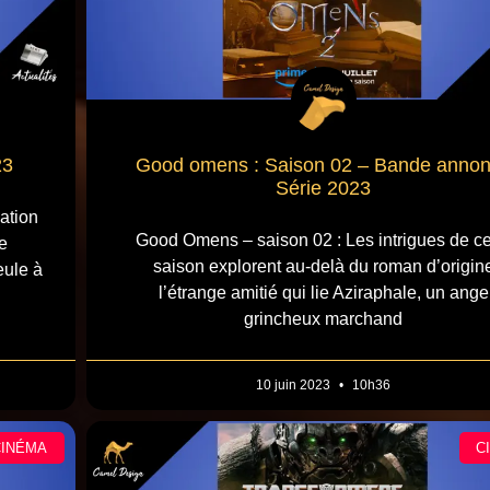
23
Good omens : Saison 02 – Bande anno
Série 2023
ation
Good Omens – saison 02 : Les intrigues de ce
e
saison explorent au-delà du roman d’origin
eule à
l’étrange amitié qui lie Aziraphale, un ange
grincheux marchand
10 juin 2023
10h36
CINÉMA
C