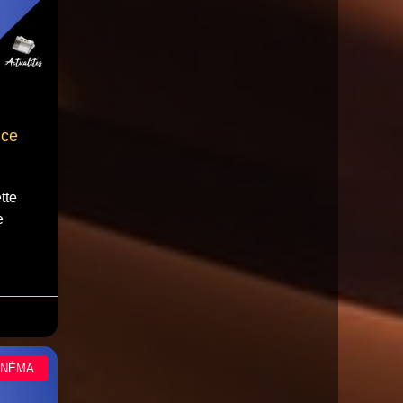
nce
tte
e
INÉMA