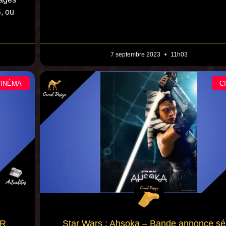
, ou
7 septembre 2023
11h03
CINÉMA
C
FR
Star Wars : Ahsoka – Bande annonce sé