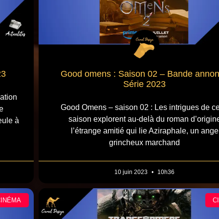
23
Good omens : Saison 02 – Bande anno
Série 2023
ation
Good Omens – saison 02 : Les intrigues de ce
e
saison explorent au-delà du roman d’origin
eule à
l’étrange amitié qui lie Aziraphale, un ange
grincheux marchand
10 juin 2023
10h36
CINÉMA
C