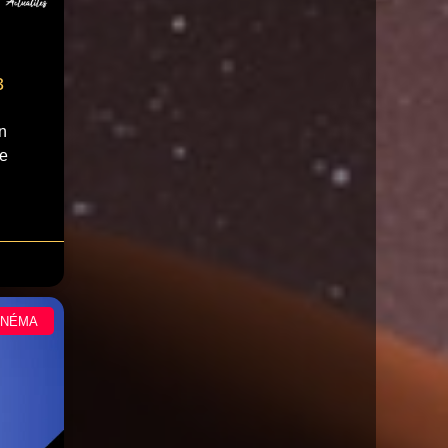
3
n
le
INÉMA