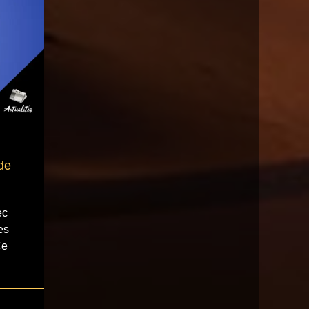
de
ec
es
Ce