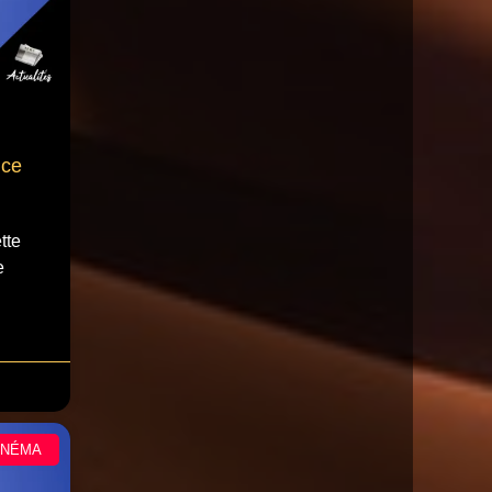
nce
tte
e
INÉMA