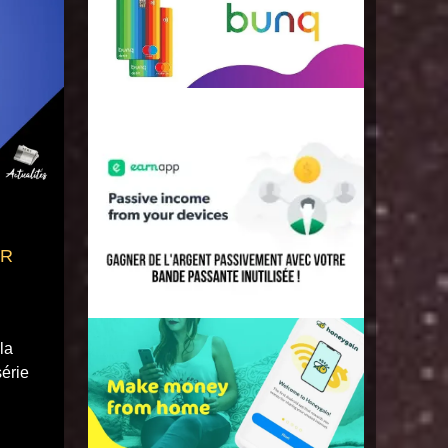
FR
la
série