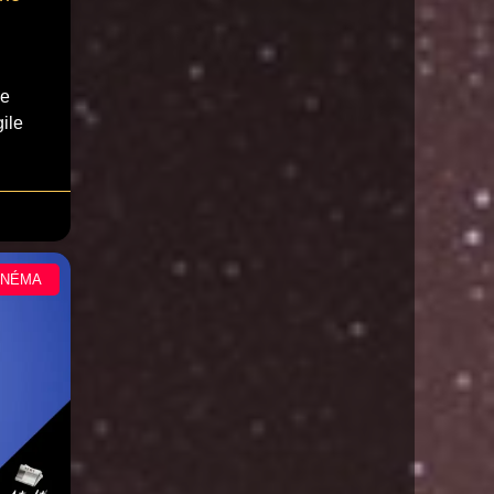
ne
ile
INÉMA