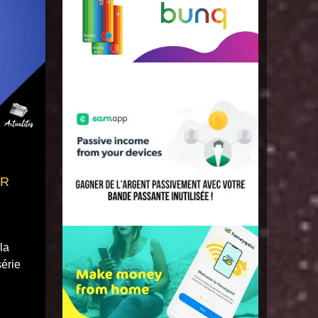
FR
la
série