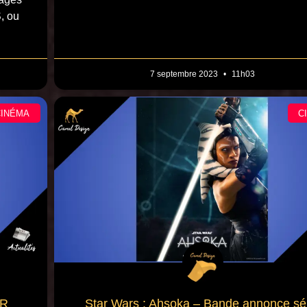
, ou
7 septembre 2023
11h03
CINÉMA
C
FR
Star Wars : Ahsoka – Bande annonce sé