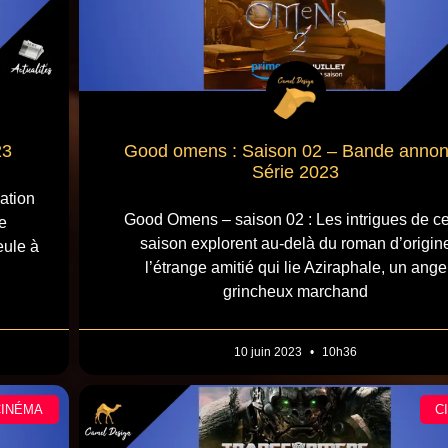
23
Good omens : Saison 02 – Bande anno
Série 2023
ation
Good Omens – saison 02 : Les intrigues de ce
e
saison explorent au-delà du roman d’origin
eule à
l’étrange amitié qui lie Aziraphale, un ange
grincheux marchand
10 juin 2023
10h36
CINÉMA
C