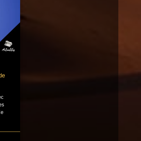
de
ec
es
Ce