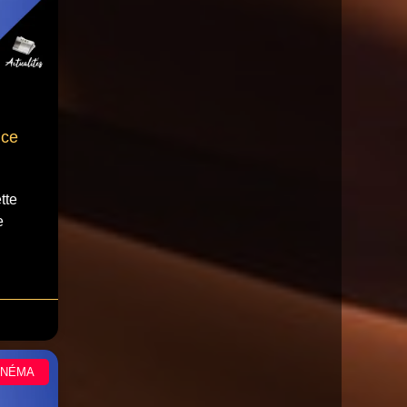
nce
tte
e
INÉMA