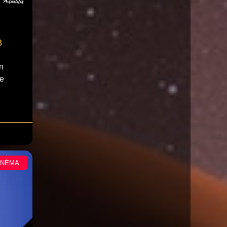
3
n
le
INÉMA