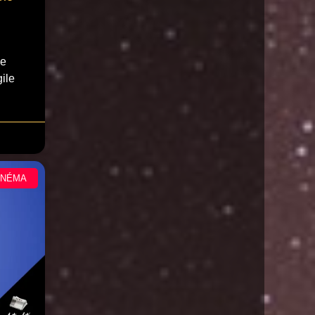
ne
ile
INÉMA