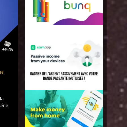
FR
la
série