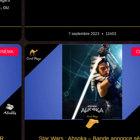
, ou
7 septembre 2023
11h03
CINÉMA
C
FR
Star Wars : Ahsoka – Bande annonce sé