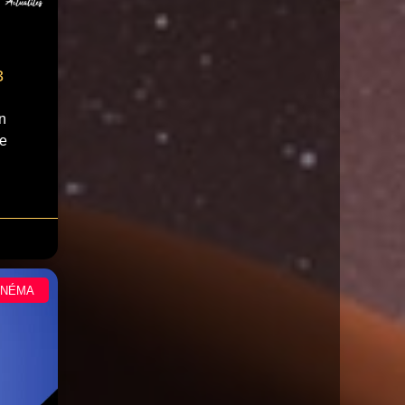
3
n
le
INÉMA