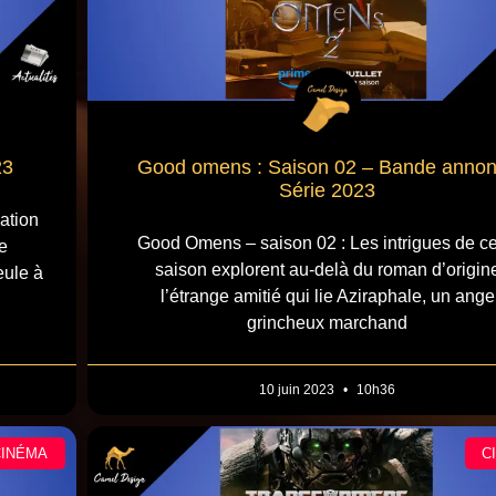
23
Good omens : Saison 02 – Bande anno
Série 2023
ation
Good Omens – saison 02 : Les intrigues de ce
e
saison explorent au-delà du roman d’origin
eule à
l’étrange amitié qui lie Aziraphale, un ange
grincheux marchand
10 juin 2023
10h36
CINÉMA
C