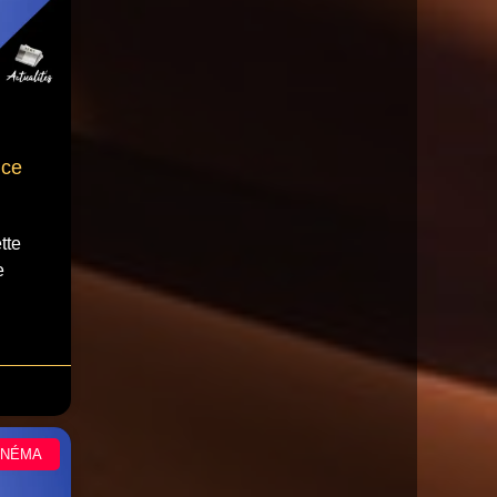
nce
tte
e
INÉMA