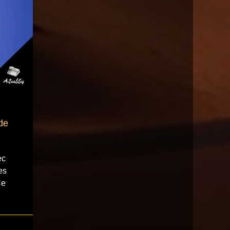
de
ec
es
Ce