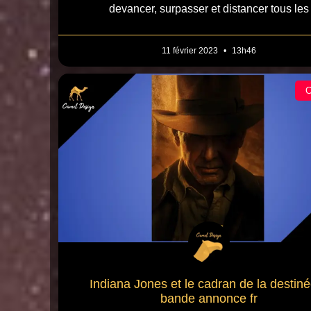
devancer, surpasser et distancer tous les
11 février 2023
13h46
Indiana Jones et le cadran de la destin
bande annonce fr