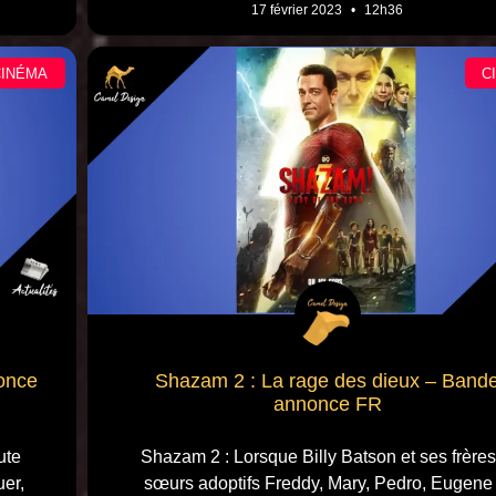
17 février 2023
12h36
CINÉMA
C
nonce
Shazam 2 : La rage des dieux – Band
annonce FR
ute
Shazam 2 : Lorsque Billy Batson et ses frères
uer,
sœurs adoptifs Freddy, Mary, Pedro, Eugene 