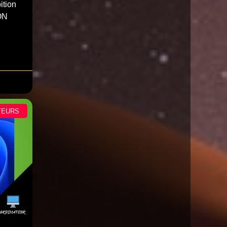
ition
ON
TEURS