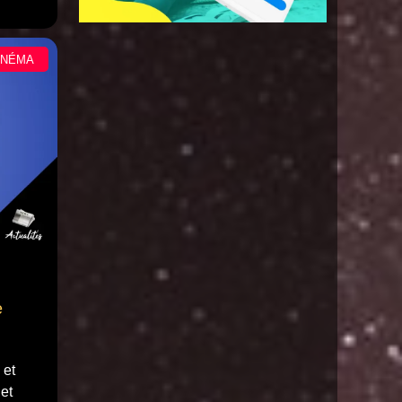
INÉMA
e
 et
et