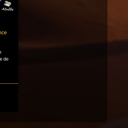
nce
e
e de