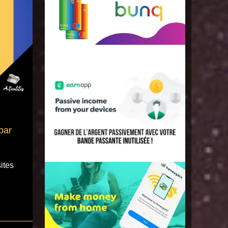
par
sites