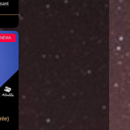
isant
INÉMA
rée)