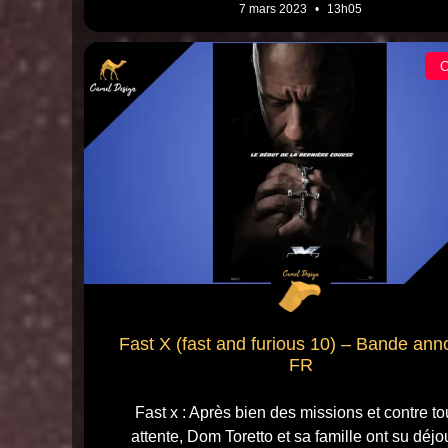
7 mars 2023
13h05
Fast X (fast and furious 10) – Bande an
FR
Fast x : Après bien des missions et contre to
attente, Dom Toretto et sa famille ont su déjo