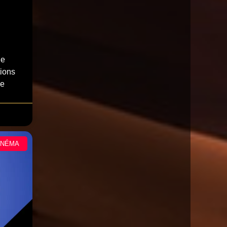
de
tions
de
INÉMA