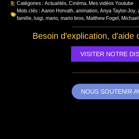
Catégories :
Actualités
,
Cinéma
,
Mes vidéos Youtube
Mots clés :
Aaron Horvath
,
animation
,
Anya Taylor-Joy
,
famille
,
luigi
,
mario
,
mario bros
,
Matthew Fogel
,
Michael
Besoin d'explication, d'aide 
VISITER NOTRE D
NOUS SOUTENIR A