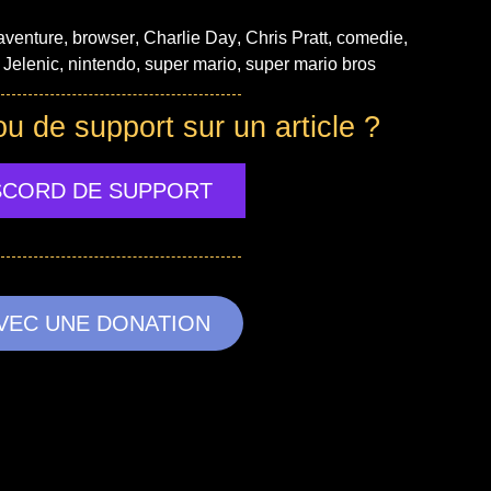
aventure
,
browser
,
Charlie Day
,
Chris Pratt
,
comedie
,
 Jelenic
,
nintendo
,
super mario
,
super mario bros
ou de support sur un article ?
ISCORD DE SUPPORT
VEC UNE DONATION