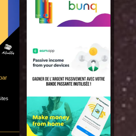
par
sites