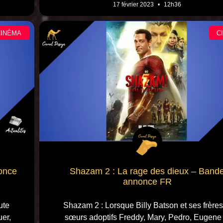
17 février 2023
12h36
CINÉMA
C
nonce
Shazam 2 : La rage des dieux – Band
annonce FR
ute
Shazam 2 : Lorsque Billy Batson et ses frères
uer,
sœurs adoptifs Freddy, Mary, Pedro, Eugene 