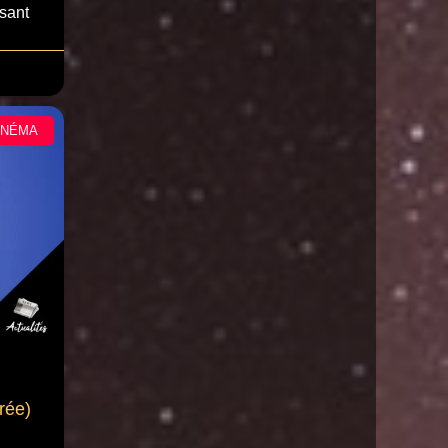
isant
INÉMA
rée)