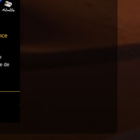
nce
e
e de