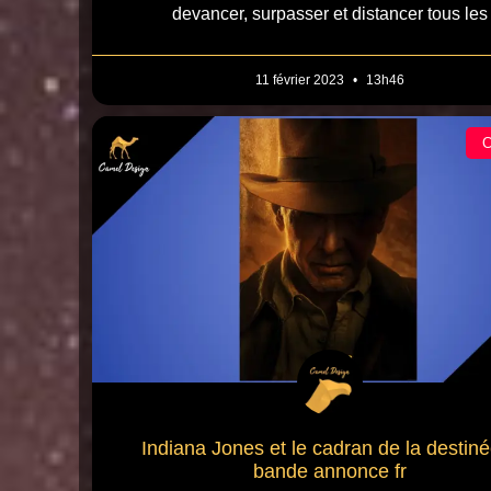
devancer, surpasser et distancer tous les
11 février 2023
13h46
Indiana Jones et le cadran de la destin
bande annonce fr