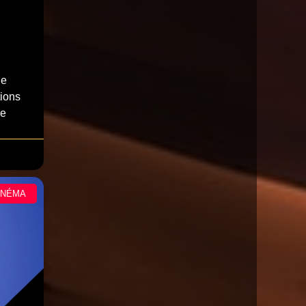
de
tions
de
INÉMA