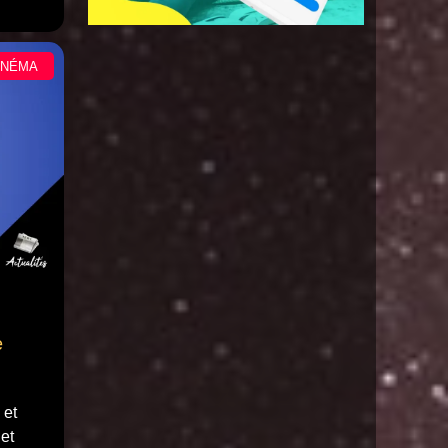
INÉMA
e
 et
et