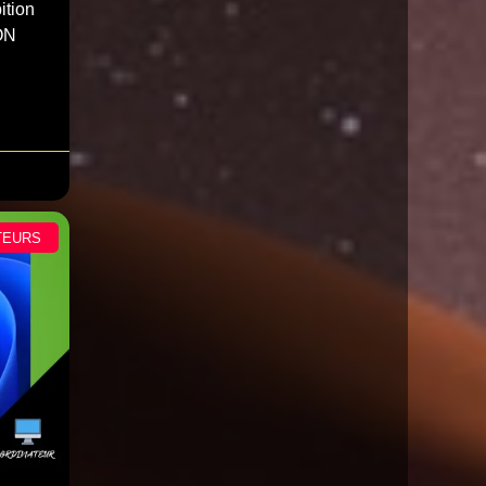
ition
ON
TEURS