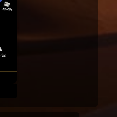
à
près