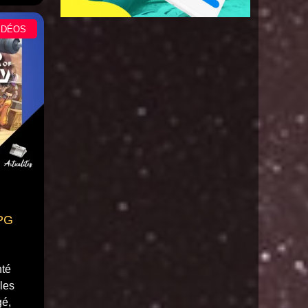
IDÉOS
RPG
nté
les
gé,