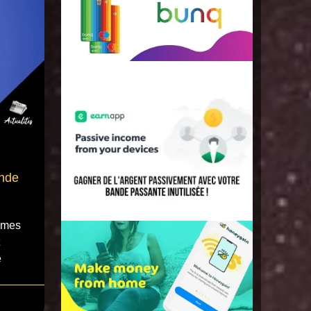
ande
ommes
é