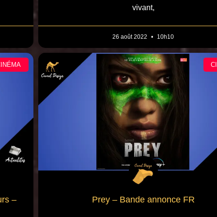
vivant,
26 août 2022
10h10
CINÉMA
C
rs –
Prey – Bande annonce FR