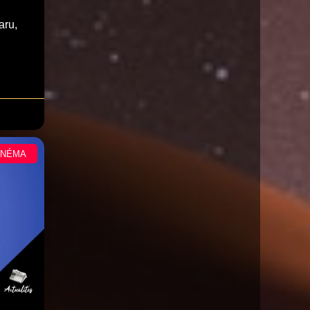
aru,
INÉMA