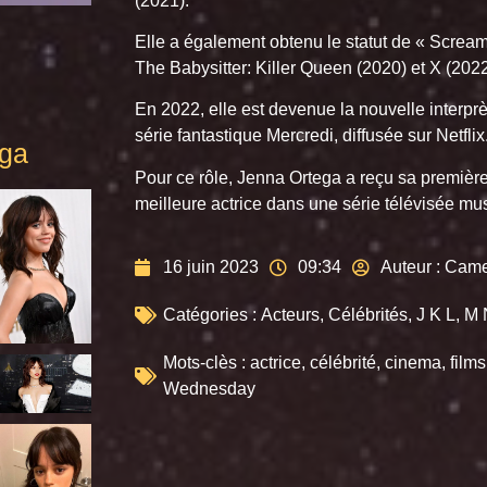
(2021).
Elle a également obtenu le statut de « Scream
The Babysitter: Killer Queen (2020) et X (2022
En 2022, elle est devenue la nouvelle interp
série fantastique Mercredi, diffusée sur Netflix
ega
Pour ce rôle, Jenna Ortega a reçu sa premièr
meilleure actrice dans une série télévisée mu
16 juin 2023
09:34
Auteur :
Came
Catégories :
Acteurs
,
Célébrités
,
J K L
,
M 
Mots-clès :
actrice
,
célébrité
,
cinema
,
films
Wednesday