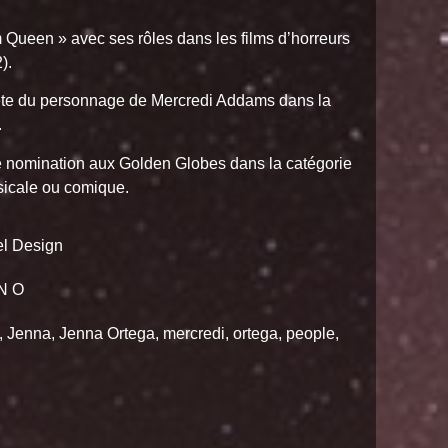
 Queen » avec ses rôles dans les films d’horreurs
).
rète du personnage de Mercredi Addams dans la
.
e nomination aux Golden Globes dans la catégorie
sicale ou comique.
l Design
N O
,
Jenna
,
Jenna Ortega
,
mercredi
,
ortega
,
people
,