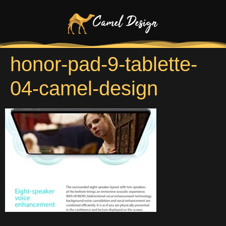
honor-pad-9-tablette-
04-camel-design