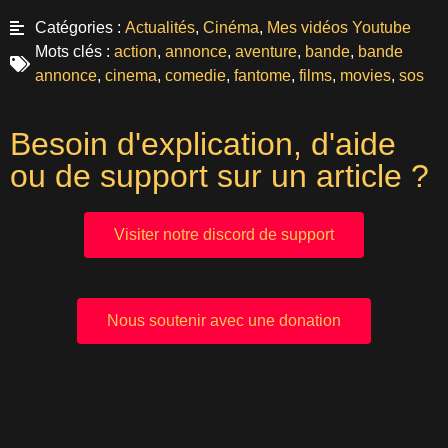
Catégories :
Actualités
,
Cinéma
,
Mes vidéos Youtube
Mots clés :
action
,
annonce
,
aventure
,
bande
,
bande
annonce
,
cinema
,
comedie
,
fantome
,
films
,
movies
,
sos
Besoin d'explication, d'aide
ou de support sur un article ?
Visiter notre discord de support
Nous soutenir avec une donation