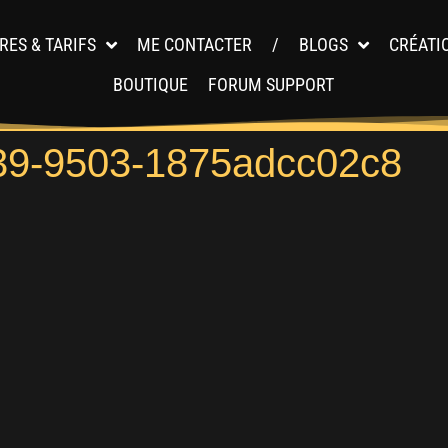
RES & TARIFS
ME CONTACTER
/
BLOGS
CRÉATI
BOUTIQUE
FORUM SUPPORT
39-9503-1875adcc02c8