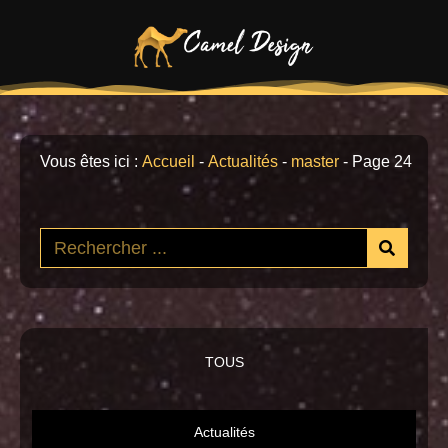
Vous êtes ici :
Accueil
-
Actualités
-
master
-
Page 24
TOUS
Actualités