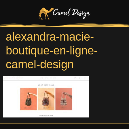
alexandra-macie-
boutique-en-ligne-
camel-design