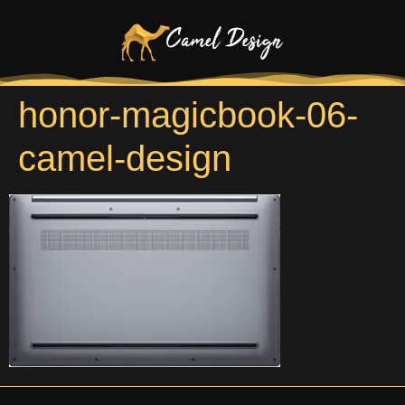
honor-magicbook-06-
camel-design